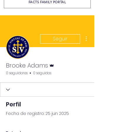
FACTS FAMILY PORTAL
Más acciones
Seguir
Administrador
Brooke Adams
0 seguidores
0 seguidos
Perfil
Fecha de registro: 25 jun 2025