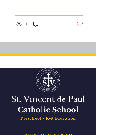
Habrá un día adicional
el miércoles 22 de
octubre. Los...
0
0
St. Vincent
Paul
de
Catholic School
Preschool + K-8 Education